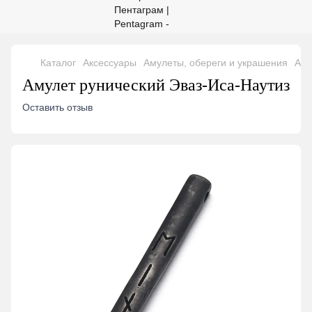
Каталог
Аксессуары
Амулеты, обереги и украшения
Аму
Амулет рунический Эваз-Иса-Наутиз
Оставить отзыв