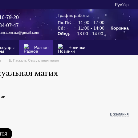
Рус
Укр
График работы:
16-79-20
Пн-Пт:
11:00 - 17:00
34-07-47
Сб:
11:00 - 14:00
Корзина
ram.com.ua@gmail.com
Обед:
13:00 - 14:00
ессуары
Разное
Новинки
в
Б. Паскаль. Сексуальная магия
суальная магия
гии
В желания
тся