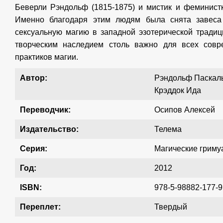
Беверли Рэндольф (1815-1875) и мистик и феминистк
Именно благодаря этим людям была снята завеса 
сексуальную магию в западной эзотерической традиц
творческим наследием столь важно для всех совр
практиков магии.
Автор:
Рэндольф Паскаль
Крэддок Ида
Переводчик:
Осипов Алексей
Издательство:
Телема
Серия:
Магические грим
Год:
2012
ISBN:
978-5-98882-177-9
Переплет:
Твердый