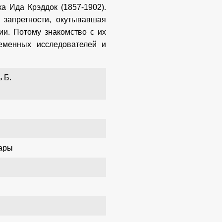
а Ида Крэддок (1857-1902).
запретности, окутывавшая
ии. Потому знакомство с их
еменных исследователей и
 Б.
уары