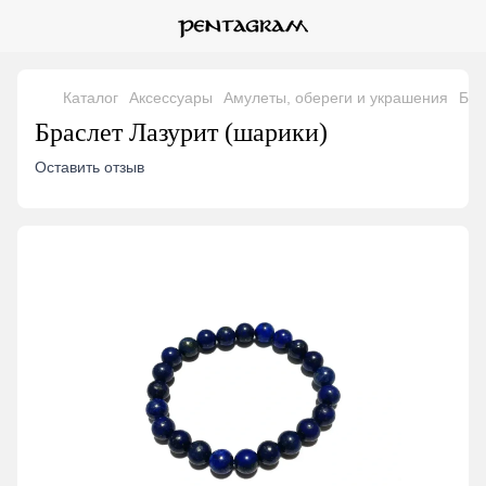
Каталог
Аксессуары
Амулеты, обереги и украшения
Бра
Браслет Лазурит (шарики)
Оставить отзыв