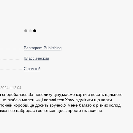
Pentagram Publishing
Классический
С рамкой
.2024 в 12:04
 сподобалась.За невелику ціну,маємо карти з досить щільного
я не люблю маленьки,і великі теж.Хочу відмітити що карти
ртонній коробці,це досить зручно.У мене багато є різних колод
же все набридає і хочеться щось просте і класичне.