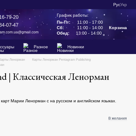
Рус
Укр
График работы:
16-79-20
Пн-Пт:
11:00 - 17:00
34-07-47
Сб:
11:00 - 14:00
Корзина
ram.com.ua@gmail.com
Обед:
13:00 - 14:00
ессуары
Разное
Новинки
Карты Ленорман
Карты Ленорман Pentagram Publishing
ман
nd | Классическая Ленорман
 карт Марии Ленорман c на русском и английском языках.
В желания