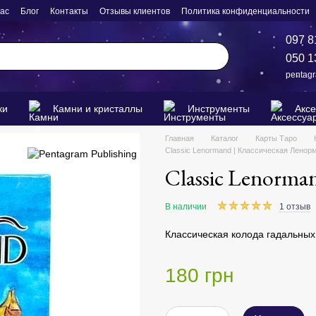
нас
Блог
Контакты
Отзывы клиентов
Политика конфиденциальности
097 8
050 1
pentag
ки
Камни и кристаллы
Инструменты
Акс
Главная
Каталог
Карты Таро
Classic Lenormand | Классическая Ленор
Classic Lenorma
В наличии
1 отзыв
Классическая колода гадальных
180 грн