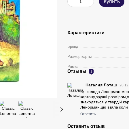
Купить
Характеристики
Бренд
Размер карты
Рамка
Отзывы
1
Наталия Лоташ
20.12
Ця колода Ленорман мені
картону,зручні розміром,
знаходяться у твердій ка
Ленорман,цю взяла коли в
Ответить
Оставить отзыв