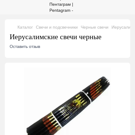
Каталог
Свечи и подсвечники
Черные свечи
Иерусалимс
Иерусалимские свечи черные
Оставить отзыв