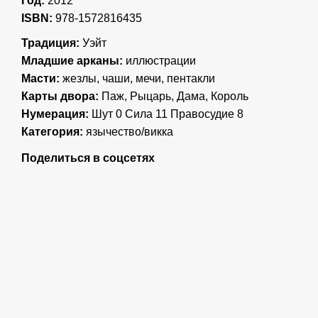
Год:
2012
ISBN:
978-1572816435
Традиция:
Уэйт
Младшие арканы:
иллюстрации
Масти:
жезлы, чаши, мечи, пентакли
Карты двора:
Паж, Рыцарь, Дама, Король
Нумерация:
Шут 0 Сила 11 Правосудие 8
Категория:
язычество/викка
Поделиться в соцсетях