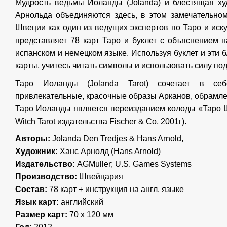
Мудрость ведьмы Йоланды (Jolanda) и блестящая ху
Арнольда объединяются здесь, в этом замечательно
Швеции как один из ведущих экспертов по Таро и иск
представляет 78 карт Таро и буклет с объяснением н
испанском и немецком языке. Используя буклет и эти
карты, учитесь читать символы и использовать силу по
Таро Иоланды (Jolanda Tarot) сочетает в се
привлекательные, красочные образы Арканов, обрамле
Таро Иоланды является переизданием колоды «Таро 
Witch Tarot издательства Fischer & Co, 2001г).
Авторы:
Jolanda Den Tredjes & Hans Arnold,
Художник:
Ханс Арнолд (Hans Arnold)
Издательство:
AGMuller; U.S. Games Systems
Производство:
Швейцария
Состав:
78 карт + инструкция на англ. языке
Язык карт:
английский
Размер карт:
70 х 120 мм