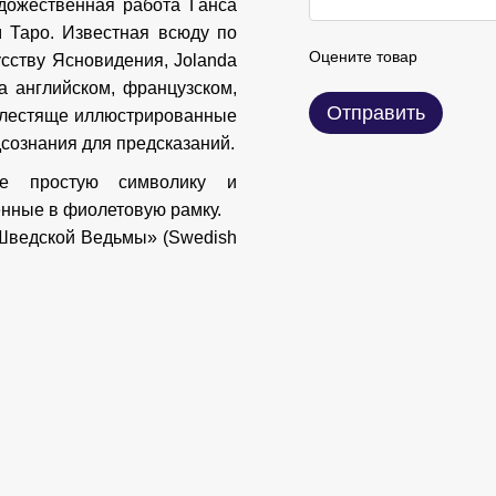
дожественная работа Ганса
м Таро. Известная всюду по
Оцените товар
усству Ясновидения, Jolanda
а английском, французском,
Отправить
 блестяще иллюстрированные
дсознания для предсказаний.
бе простую символику и
нные в фиолетовую рамку.
Шведской Ведьмы» (Swedish