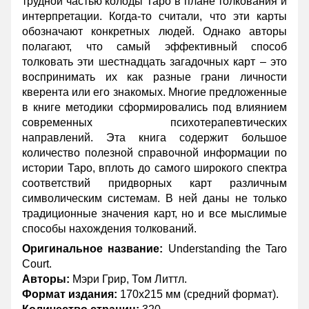
трудной частью колоды Таро в плане толкования и
интерпретации. Когда-то считали, что эти карты
обозначают конкретных людей. Однако авторы
полагают, что самый эффективный способ
толковать эти шестнадцать загадочных карт – это
воспринимать их как разные грани личности
кверента или его знакомых. Многие предложенные
в книге методики сформировались под влиянием
современных психотерапевтических
направлений. Эта книга содержит большое
количество полезной справочной информации по
истории Таро, вплоть до самого широкого спектра
соответствий придворных карт различным
символическим системам. В ней даны не только
традиционные значения карт, но и все мыслимые
способы нахождения толкований.
Оригинальное название:
Understanding the Taro
Court.
Авторы:
Мэри Грир, Том Литтл.
Формат издания:
170х215 мм (средний формат).