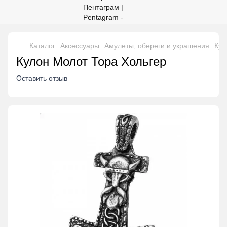
Каталог
Аксессуары
Амулеты, обереги и украшения
Кул
Кулон Молот Тора Хольгер
Оставить отзыв