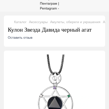
Каталог
Аксессуары
Амулеты, обереги и украшения
Аму
Кулон Звезда Давида черный агат
Оставить отзыв