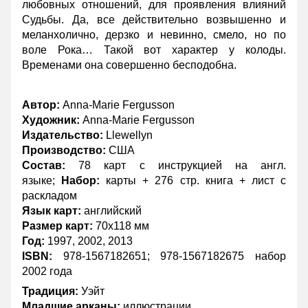
любовных отношений, для проявления влияний
Судьбы. Да, все действительно возвышенно и
меланхолично, дерзко и невинно, смело, но по
воле Рока… Такой вот характер у колоды.
Временами она совершенно бесподобна.
Автор:
Anna-Marie Fergusson
Художник:
Anna-Marie Fergusson
Издательство:
Llewellyn
Производство:
США
Состав:
78 карт c инструкцией на англ.
языке;
Набор:
карты + 276 стр. книга + лист с
раскладом
Язык карт:
английский
Размер карт:
70х118 мм
Год:
1997, 2002, 2013
ISBN:
978-1567182651; 978-1567182675 набор
2002 года
Традиция:
Уэйт
Младшие арканы:
иллюстрации