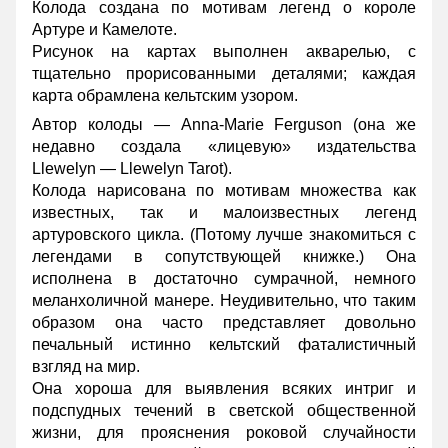
Колода создана по мотивам легенд о короле
Артуре и Камелоте.
Рисунок на картах выполнен акварелью, с
тщательно прорисованными деталями; каждая
карта обрамлена кельтским узором.
Автор колоды — Anna-Marie Ferguson (она же
недавно создала «лицевую» издательства
Llewelyn — Llewelyn Tarot).
Колода нарисована по мотивам множества как
известных, так и малоизвестных легенд
артуровского цикла. (Потому лучше знакомиться с
легендами в сопутствующей книжке.) Она
исполнена в достаточно сумрачной, немного
меланхоличной манере. Неудивительно, что таким
образом она часто представляет довольно
печальный истинно кельтский фаталистичный
взгляд на мир.
Она хороша для выявления всяких интриг и
подспудных течений в светской общественной
жизни, для прояснения роковой случайности