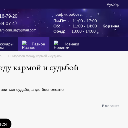
Рус
Укр
График работы:
16-79-20
Пн-Пт:
11:00 - 17:00
34-07-47
Сб:
11:00 - 14:00
Корзина
ram.com.ua@gmail.com
Обед:
13:00 - 14:00
ессуары
Разное
Новинки
в
С. Морозов Между кармой и судьбой
ду кармой и судьбой
отивиться судьбе, а где бесполезно
В желания
тся