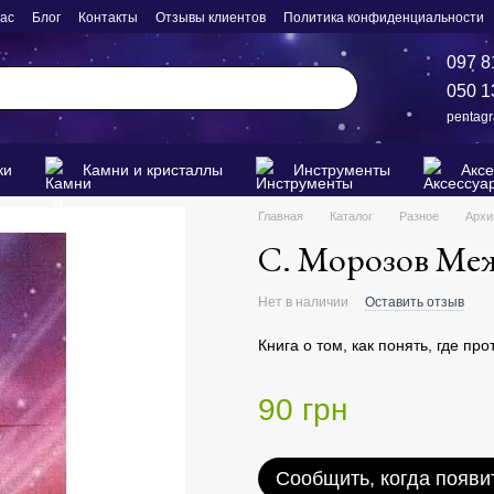
нас
Блог
Контакты
Отзывы клиентов
Политика конфиденциальности
097 8
050 1
pentag
ки
Камни и кристаллы
Инструменты
Акс
Главная
Каталог
Разное
Архи
С. Морозов Меж
Нет в наличии
Оставить отзыв
Книга о том, как понять, где пр
90 грн
Сообщить, когда появи