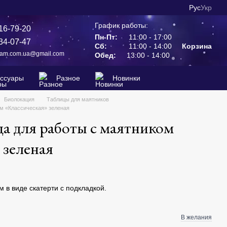
Рус
Укр
График работы:
16-79-20
Пн-Пт:
11:00 - 17:00
34-07-47
Сб:
11:00 - 14:00
Корзина
ram.com.ua@gmail.com
Обед:
13:00 - 14:00
ессуары
Разное
Новинки
Биолокация
Таблицы для маятников
ом «Классическая» зеленая
ца для работы с маятником
 зеленая
 в виде скатерти с подкладкой.
В желания