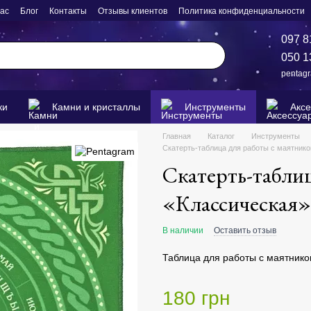
нас
Блог
Контакты
Отзывы клиентов
Политика конфиденциальности
097 8
050 1
pentag
ки
Камни и кристаллы
Инструменты
Акс
Главная
Каталог
Инструменты
Скатерть-таблица для работы с маятник
Скатерть-табли
«Классическая»
В наличии
Оставить отзыв
Таблица для работы с маятником
180 грн