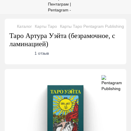
Каталог
Карты Таро
Карты Таро Pentagram Publishing
Т
Таро Артура Уэйта (безрамочное, с
ламинацией)
1 отзыв