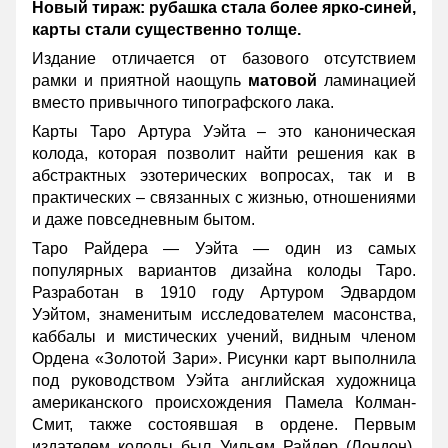
Новый тираж: рубашка стала более ярко-синей,
карты стали существенно толще.
Издание отличается от базового отсутствием
рамки и приятной наощупь
матовой
ламинацией
вместо привычного типографского лака.
Карты Таро Артура Уэйта – это каноническая
колода, которая позволит найти решения как в
абстрактных эзотерических вопросах, так и в
практических – связанных с жизнью, отношениями
и даже повседневным бытом.
Таро Райдера — Уэйта — один из самых
популярных вариантов дизайна колоды Таро.
Разработан в 1910 году Артуром Эдвардом
Уэйтом, знаменитым исследователем масонства,
каббалы и мистических учений, видным членом
Ордена «Золотой Зари». Рисунки карт выполнила
под руководством Уэйта английская художница
американского происхождения Памела Колман-
Смит, также состоявшая в ордене. Первым
издателем колоды был Уильям Райдер (Лондон),