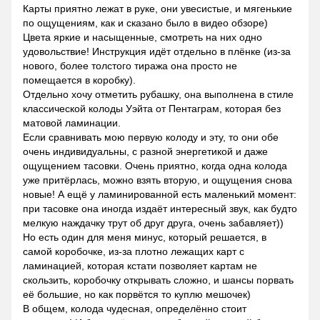
Карты приятно лежат в руке, они увесистые, и мягенькие
по ощущениям, как и сказано было в видео обзоре)
Цвета яркие и насыщенные, смотреть на них одно
удовольствие! Инструкция идёт отдельно в плёнке (из-за
нового, более толстого тиража она просто не
помещается в коробку).
Отдельно хочу отметить рубашку, она выполнена в стиле
классической колоды Уэйта от Пентаграм, которая без
матовой ламинации.
Если сравнивать мою первую колоду и эту, то они обе
очень индивидуальны, с разной энергетикой и даже
ощущением тасовки. Очень приятно, когда одна колода
уже притёрлась, можно взять вторую, и ощущения снова
новые! А ещё у ламинированной есть маленький момент:
при тасовке она иногда издаёт интересный звук, как будто
мелкую наждачку трут об друг друга, очень забавляет))
Но есть один для меня минус, который решается, в
самой коробочке, из-за плотно лежащих карт с
ламинацией, которая кстати позволяет картам не
скользить, коробочку открывать сложно, и шансы порвать
её большие, но как порвётся то куплю мешочек)
В общем, колода чудесная, определённо стоит