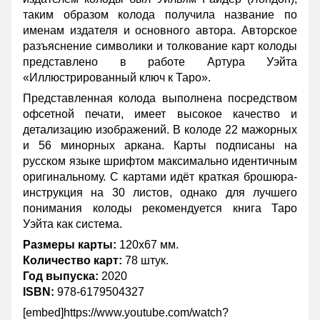
таким образом колода получила название по
именам издателя и основного автора. Авторское
разъяснение символики и толкование карт колоды
представлено в работе Артура Уэйта
«Иллюстрированный ключ к Таро».
Представленная колода выполнена посредством
офсетной печати, имеет высокое качество и
детализацию изображений. В колоде 22 мажорных
и 56 минорных аркана. Карты подписаны на
русском языке шрифтом максимально идентичным
оригинальному. С картами идёт краткая брошюра-
инструкция на 30 листов, однако для лучшего
понимания колоды рекомендуется книга
Таро
Уэйта как система
.
Размеры карты:
120х67 мм.
Количество карт:
78 штук.
Год выпуска:
2020
ISBN:
978-6179504327
[embed]https://www.youtube.com/watch?