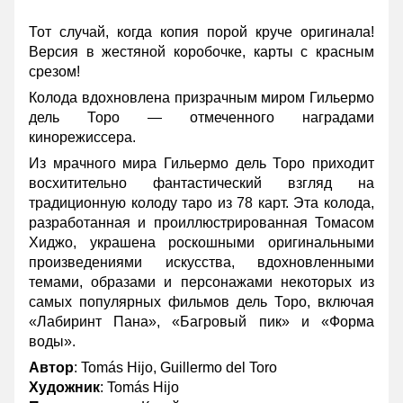
Тот случай, когда копия порой круче оригинала!
Версия в жестяной коробочке, карты с красным
срезом!
Колода вдохновлена призрачным миром Гильермо
дель Торо — отмеченного наградами
кинорежиссера.
Из мрачного мира Гильермо дель Торо приходит
восхитительно фантастический взгляд на
традиционную колоду таро из 78 карт. Эта колода,
разработанная и проиллюстрированная Томасом
Хиджо, украшена роскошными оригинальными
произведениями искусства, вдохновленными
темами, образами и персонажами некоторых из
самых популярных фильмов дель Торо, включая
«Лабиринт Пана», «Багровый пик» и «Форма
воды».
Автор
: Tomás Hijo, Guillermo del Toro
Художник
: Tomás Hijo