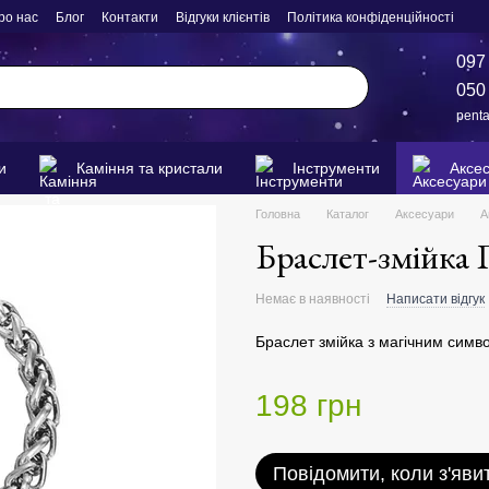
ро нас
Блог
Контакти
Відгуки клієнтів
Політика конфіденційності
097
050
pent
и
Каміння та кристали
Інструменти
Аксе
Головна
Каталог
Аксесуари
А
Браслет-змійка
Немає в наявності
Написати відгук
Браслет змійка з магічним симв
198 грн
Повідомити, коли з'яви