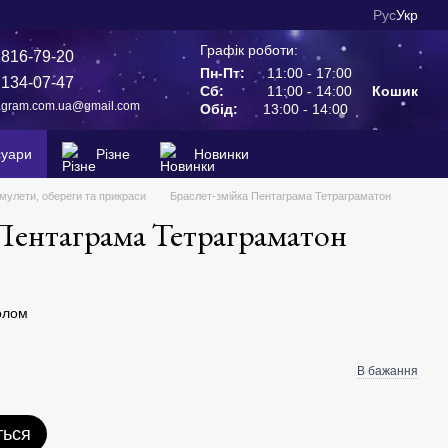
Рус
Укр
Графік роботи:
 816-79-20
Пн-Пт:
11:00 - 17:00
 134-07-47
Сб:
11:00 - 14:00
Кошик
agram.com.ua@gmail.com
Обід:
13:00 - 14:00
суари
Різне
Новинки
мулети, обереги та прикраси
Браслет-змійка Пентаграма Тетраграматон
 Пентаграма Тетраграматон
олом
В бажання
ться