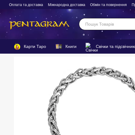
Перейти до основного контенту
Оплата та доставка
Міжнародна доставка
Обмін та повернення
П
Карти Таро
Книги
Свічки та підсвічник