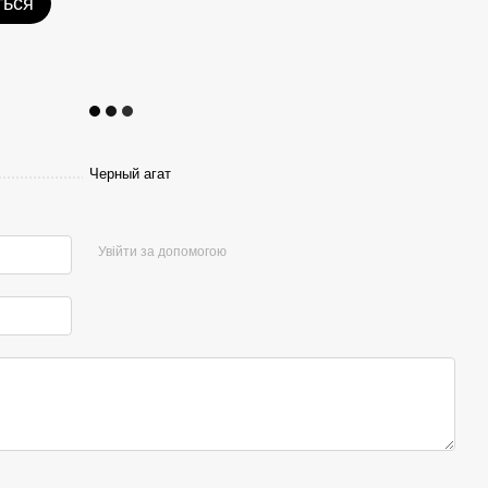
ться
Черный агат
Увійти за допомогою