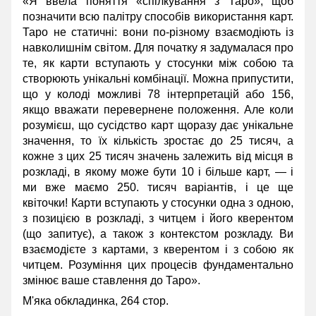
«Я ввела поняття «спілкування з Таро», щоб
позначити всю палітру способів використання карт.
Таро не статичні: вони по-різному взаємодіють із
навколишнім світом. Для початку я задумалася про
те, як карти вступають у стосунки між собою та
створюють унікальні комбінації. Можна припустити,
що у колоді можливі 78 інтерпретацій або 156,
якщо вважати перевернене положення. Але коли
розумієш, що сусідство карт щоразу дає унікальне
значення, то їх кількість зростає до 25 тисяч, а
кожне з цих 25 тисяч значень залежить від місця в
розкладі, в якому може бути 10 і більше карт, — і
ми вже маємо 250. тисяч варіантів, і це ще
квіточки! Карти вступають у стосунки одна з одною,
з позицією в розкладі, з читцем і його кверентом
(що запитує), а також з контекстом розкладу. Ви
взаємодієте з картами, з кверентом і з собою як
читцем. Розуміння цих процесів фундаментально
змінює ваше ставлення до Таро».
М'яка обкладинка, 264 стор.