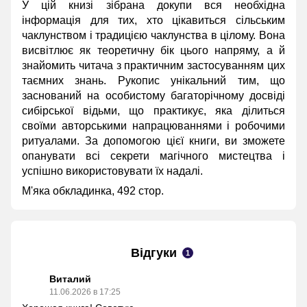
У цій книзі зібрана докупи вся необхідна
інформація для тих, хто цікавиться сільським
чаклунством і традицією чаклунства в цілому. Вона
висвітлює як теоретичну бік цього напряму, а й
знайомить читача з практичним застосуванням цих
таємних знань. Рукопис унікальний тим, що
заснований на особистому багаторічному досвіді
сибірської відьми, що практикує, яка ділиться
своїми авторськими напрацюваннями і робочими
ритуалами. За допомогою цієї книги, ви зможете
опанувати всі секрети магічного мистецтва і
успішно використовувати їх надалі.
М'яка обкладинка, 492 стор.
Відгуки
1
Виталий
11.06.2026 в 17:25