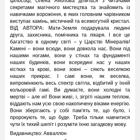
філософ, Олена Анопова ділиться з читачами
секретами магічного мистецтва та знайомить із
навичками ворожіння, в яких головним чарівником
виступає камінь, містичний та всемогутній кристал.
ВІД АВТОРА: Мати-Земля подарувала людині
друга, захисника, помічника та лікаря. І все це
багатство в одному світі – у Царстві Мінералів!
Камені – вони всюди, вони довкола нас. Вони під
нашими ногами, вони у стінах та фундаменті
наших будинків, вони всередині нас у наших
кістках та крові, вони зовні – сяють веселкою
наших прикрас. І самі вони, як веселка,
випромінюють весь спектр світла, відбитий у їхній
кольоровій гамі. Ви думаєте, вони холодні та
мертві – але ні! Вони живі, і, зігріті нашим теплом,
віддають нам усю свою накопичену віками енергію.
Вони зберігають у собі пам'ять те, що було, і
пророкують те, що буде. Треба тільки навчитися
чути їх тихий шепіт і розуміти їхню загадкову мову.
Видавництво:
Авваллон