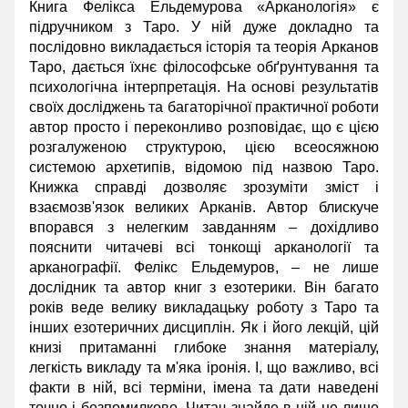
Книга Фелікса Ельдемурова «Арканологія» є
підручником з Таро. У ній дуже докладно та
послідовно викладається історія та теорія Арканов
Таро, дається їхнє філософське обґрунтування та
психологічна інтерпретація. На основі результатів
своїх досліджень та багаторічної практичної роботи
автор просто і переконливо розповідає, що є цією
розгалуженою структурою, цією всеосяжною
системою архетипів, відомою під назвою Таро.
Книжка справді дозволяє зрозуміти зміст і
взаємозв'язок великих Арканів. Автор блискуче
впорався з нелегким завданням – дохідливо
пояснити читачеві всі тонкощі арканології та
арканографії. Фелікс Ельдемуров, – не лише
дослідник та автор книг з езотерики. Він багато
років веде велику викладацьку роботу з Таро та
інших езотеричних дисциплін. Як і його лекцій, цій
книзі притаманні глибоке знання матеріалу,
легкість викладу та м'яка іронія. І, що важливо, всі
факти в ній, всі терміни, імена та дати наведені
точно і безпомилково. Читач знайде в ній не лише