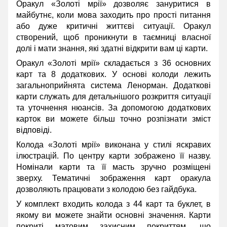
Оракул «Золоті мрії» дозволяє зануритися в
майбутнє, коли мова заходить про прості питання
або дуже критичні життєві ситуації. Оракул
створений, щоб проникнути в таємниці власної
долі і мати знання, які здатні відкрити вам ці карти.
Оракул «Золоті мрії» складається з 36 основних
карт та 8 додаткових. У основі колоди лежить
загальноприйнята система Ленорман. Додаткові
карти служать для детальнішого розкриття ситуації
та уточнення нюансів. За допомогою додаткових
карток ви можете більш точно розпізнати зміст
відповіді.
Колода «Золоті мрії» виконана у стилі яскравих
ілюстрацій. По центру карти зображено її назву.
Номінали карти та її масть зручно розміщені
зверху. Тематичні зображення карт оракула
дозволяють працювати з колодою без гайдбука.
У комплект входить колода з 44 карт та буклет, в
якому ви можете знайти основні значення. Карти
покриті матовим захисним покриттям, що