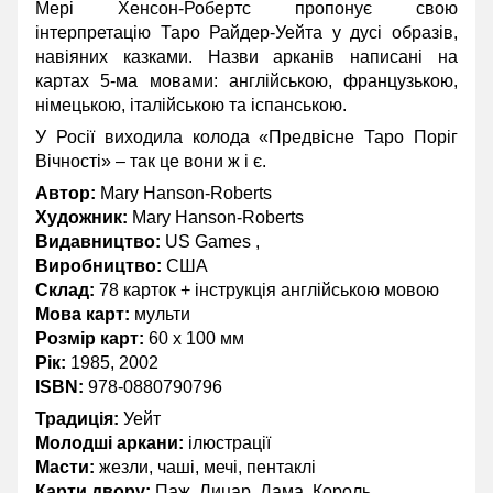
Мері Хенсон-Робертс пропонує свою
інтерпретацію Таро Райдер-Уейта у дусі образів,
навіяних казками. Назви арканів написані на
картах 5-ма мовами: англійською, французькою,
німецькою, італійською та іспанською.
У Росії виходила колода «Предвісне Таро Поріг
Вічності» – так це вони ж і є.
Автор:
Mary Hanson-Roberts
Художник:
Mary Hanson-Roberts
Видавництво:
US Games ,
Виробництво:
США
Склад:
78 карток + інструкція англійською мовою
Мова карт:
мульти
Розмір карт:
60 x 100 мм
Рік:
1985, 2002
ISBN:
978-0880790796
Традиція:
Уейт
Молодші аркани:
ілюстрації
Масти:
жезли, чаші, мечі, пентаклі
Карти двору:
Паж, Лицар, Дама, Король