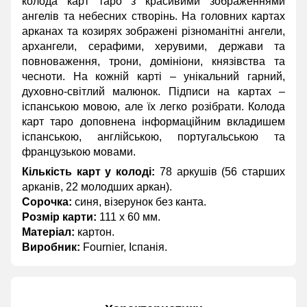
колода карт таро з красивими зображеннями
ангелів та небесних створінь. На головних картах
арканах та козирях зображені різноманітні ангели,
архангели, серафими, херувими, держави та
повноваження, трони, домініони, князівства та
чесноти. На кожній карті – унікальний гарний,
духовно-світлий малюнок. Підписи на картах –
іспанською мовою, але їх легко розібрати. Колода
карт таро доповнена інформаційним вкладишем
іспанською, англійською, португальською та
французькою мовами.
Кількість карт у колоді:
78 аркушів (56 старших
арканів, 22 молодших аркан).
Сорочка:
синя, візерунок без канта.
Розмір карти:
111 x 60 мм.
Матеріал:
картон.
Виробник:
Fournier, Іспанія.