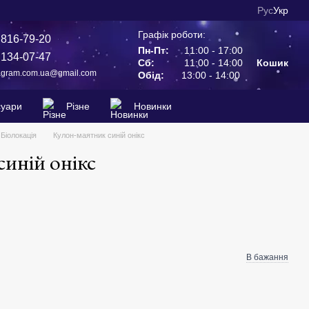
Рус
Укр
Графік роботи:
 816-79-20
Пн-Пт:
11:00 - 17:00
 134-07-47
Сб:
11:00 - 14:00
Кошик
agram.com.ua@gmail.com
Обід:
13:00 - 14:00
суари
Різне
Новинки
Біолокація
Кулон-маятник синій онікс
иній онікс
В бажання