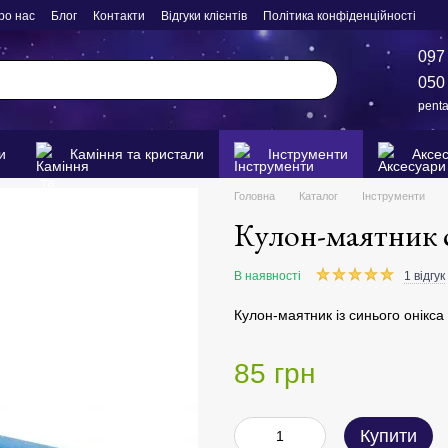
ро нас
Блог
Контакти
Відгуки клієнтів
Політика конфіденційності
097
050
pent
и
Каміння та кристали
Інструменти
Аксе
Головна
Каталог
Інструменти
Кулон-маятник с
В наявності
1 відгук
Кулон-маятник із синього онікса
85 грн
Купити