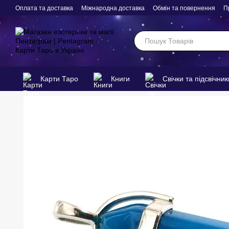
Перейти до основного контенту
Оплата та доставка
Міжнародна доставка
Обмін та повернення
П
Карти Таро
Книги
Свічки та підсвічник