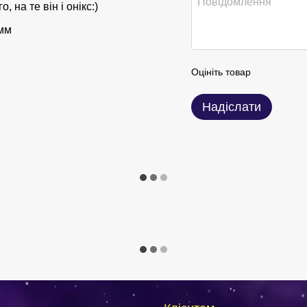
 на те він і онікс:)
 мм
Оцініть товар
Надіслати