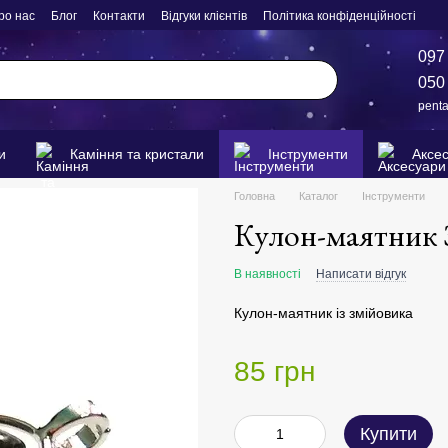
ро нас
Блог
Контакти
Відгуки клієнтів
Політика конфіденційності
097
050
pent
и
Каміння та кристали
Інструменти
Аксе
Головна
Каталог
Інструменти
Кулон-маятник 
В наявності
Написати відгук
Кулон-маятник із змійовика
85 грн
Купити