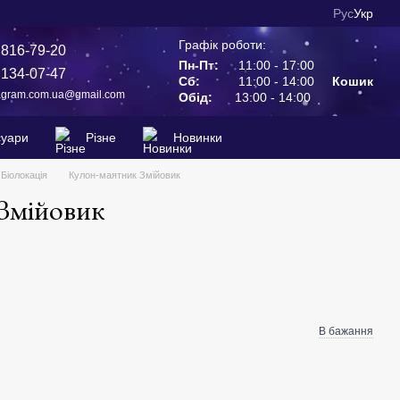
Рус
Укр
Графік роботи:
 816-79-20
Пн-Пт:
11:00 - 17:00
 134-07-47
Сб:
11:00 - 14:00
Кошик
agram.com.ua@gmail.com
Обід:
13:00 - 14:00
суари
Різне
Новинки
Біолокація
Кулон-маятник Змійовик
Змійовик
В бажання