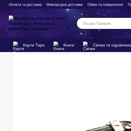
Перейти до основного контенту
Оплата та доставка
Міжнародна доставка
Обмін та повернення
П
Карти Таро
Книги
Свічки та підсвічник