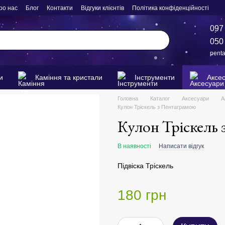
ро нас
Блог
Контакти
Відгуки клієнтів
Політика конфіденційності
097
050
pent
и
Каміння та кристали
Інструменти
Аксе
Головна
Каталог
Аксесуари
А
Кулон Тріскель з Пентаграмою
Кулон Тріскель
В наявності
Написати відгук
Підвіска Тріскель
180 грн