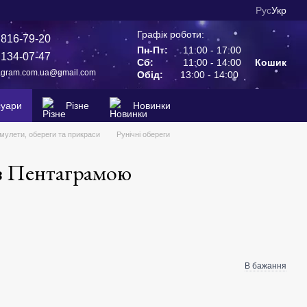
Рус
Укр
Графік роботи:
 816-79-20
Пн-Пт:
11:00 - 17:00
 134-07-47
Сб:
11:00 - 14:00
Кошик
agram.com.ua@gmail.com
Обід:
13:00 - 14:00
суари
Різне
Новинки
мулети, обереги та прикраси
Рунічні обереги
 з Пентаграмою
В бажання