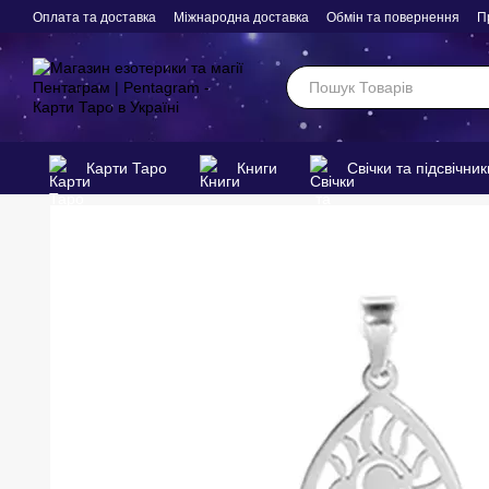
Перейти до основного контенту
Оплата та доставка
Міжнародна доставка
Обмін та повернення
П
Карти Таро
Книги
Свічки та підсвічник