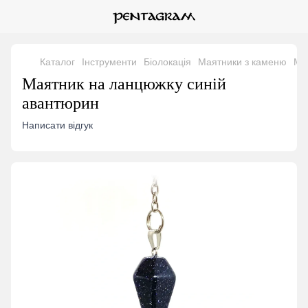
Каталог
Інструменти
Біолокація
Маятники з каменю
Ма
Маятник на ланцюжку синій
авантюрин
Написати відгук