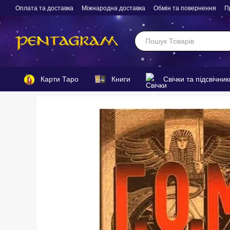
Перейти до основного контенту
Оплата та доставка
Міжнародна доставка
Обмін та повернення
П
Карти Таро
Книги
Свічки та підсвічник