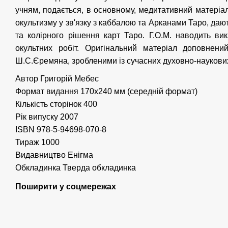
учням, подається, в основному, медитативний матеріал
окультизму у зв'язку з каббалою та Арканами Таро, даю
та колірного рішення карт Таро. Г.О.М. наводить ви
окультних робіт. Оригінальний матеріал доповнен
Ш.С.Єремяна, зробленими із сучасних духовно-наукових
Автор Григорій Мебес
Формат видання 170x240 мм (середній формат)
Кількість сторінок 400
Рік випуску 2007
ISBN 978-5-94698-070-8
Тираж 1000
Видавництво Енігма
Обкладинка Тверда обкладинка
Поширити у соцмережах