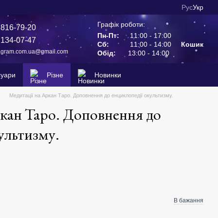
Рус
Укр
Графік роботи:
 816-79-20
Пн-Пт:
11:00 - 17:00
 134-07-47
Сб:
11:00 - 14:00
Кошик
agram.com.ua@gmail.com
Обід:
13:00 - 14:00
суари
Різне
Новинки
Медитації на Аркан Таро. Доповнення до енциклопедії окультизму.
ркан Таро. Доповнення до
ультизму.
В бажання