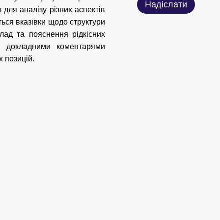
Надіслати
 для аналізу різних аспектів
ться вказівки щодо структури
клад та пояснення рідкісних
ий докладними коментарями
 позицій.