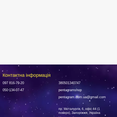
Контактна інформація
097 816-79-20
380501340747
050 134-07-47
pentagramshop
pentagram.com.ua@gmail.com
пр. Металургів, 6, офіс 44 (1
поверх), Запоріжжя, Україна