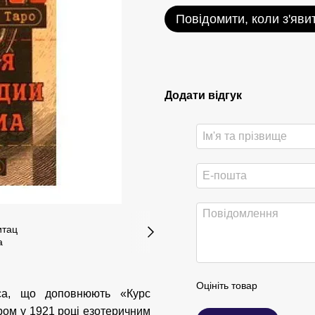
Повідомити, коли з'яви
Додати відгук
Оцініть товар
еса, що доповнюють «Курс
тром у 1921 році езотеричним