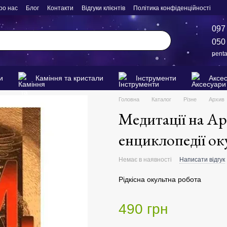
ро нас
Блог
Контакти
Відгуки клієнтів
Політика конфіденційності
097
050
pent
и
Каміння та кристали
Інструменти
Аксе
Головна
Каталог
Різне
Архив
Медитації на А
енциклопедії ок
Немає в наявності
Написати відгук
Рідкісна окультна робота
490 грн