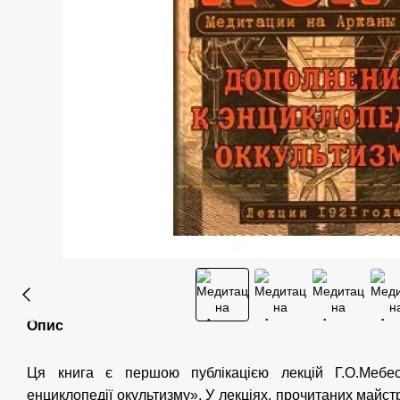
Опис
Ця книга є першою публікацією лекцій Г.О.Меб
енциклопедії окультизму». У лекціях, прочитаних майс