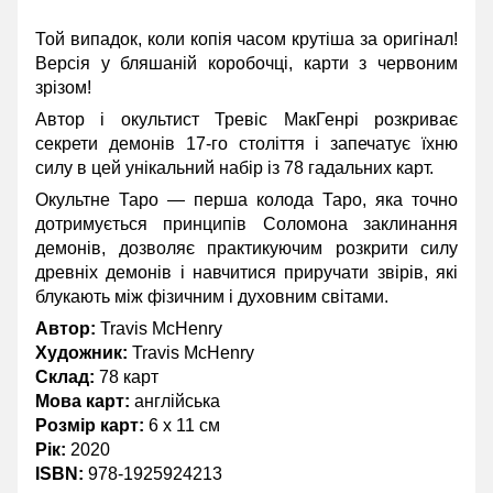
Той випадок, коли копія часом крутіша за оригінал!
Версія у бляшаній коробочці, карти з червоним
зрізом!
Автор і окультист Тревіс МакГенрі розкриває
секрети демонів 17-го століття і запечатує їхню
силу в цей унікальний набір із 78 гадальних карт.
Окультне Таро — перша колода Таро, яка точно
дотримується принципів Соломона заклинання
демонів, дозволяє практикуючим розкрити силу
древніх демонів і навчитися приручати звірів, які
блукають між фізичним і духовним світами.
Автор:
Travis McHenry
Художник:
Travis McHenry
Склад:
78 карт
Мова карт:
англійська
Розмір карт:
6 х 11 см
Рік:
2020
ISBN:
978-1925924213