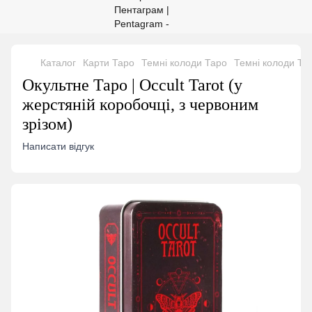
Каталог
Карти Таро
Темні колоди Таро
Темні колоди Та
Окультне Таро | Occult Tarot (у
жерстяній коробочці, з червоним
зрізом)
Написати відгук