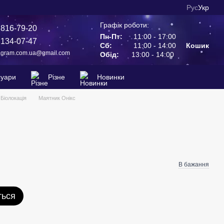
Рус
Укр
Графік роботи:
 816-79-20
Пн-Пт:
11:00 - 17:00
 134-07-47
Сб:
11:00 - 14:00
Кошик
agram.com.ua@gmail.com
Обід:
13:00 - 14:00
суари
Різне
Новинки
Біолокація
Маятник Онікс
В бажання
ться