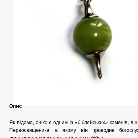
Опис
Як відомо, онікс є одним із «біблейських» каменів, ві
Первосвященика, в якому він проводив богослу
дорогоцінного каміння, згаданого в біблії.