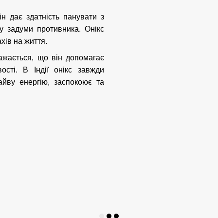
н дає здатність панувати з
у задуми противника. Онікс
хів на життя.
ажається, що він допомагає
вості. В Індії онікс завжди
айву енергію, заспокоює та