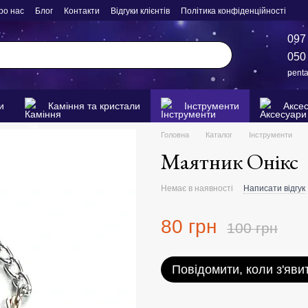
ро нас
Блог
Контакти
Відгуки клієнтів
Політика конфіденційності
097
050
pent
и
Каміння та кристали
Інструменти
Аксе
Головна
Каталог
Інструменти
Маятник Онікс
Немає в наявності
Написати відгук
80 грн
100 грн
Повідомити, коли з'яви