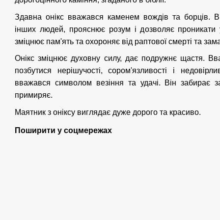
Здавна онікс вважався каменем вождів та борців. Ві
інших людей, прояснює розум і дозволяє проникати 
зміцнює пам'ять та охороняє від раптової смерті та зама
Онікс зміцнює духовну силу, дає подружнє щастя. Вв
позбутися нерішучості, сором'язливості і недовірли
вважався символом везіння та удачі. Він забирає з
примиряє.
Маятник з оніксу виглядає дуже дорого та красиво.
Поширити у соцмережах