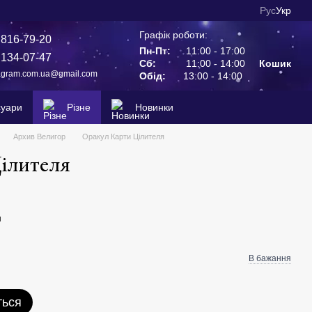
Рус
Укр
Графік роботи:
 816-79-20
Пн-Пт:
11:00 - 17:00
 134-07-47
Сб:
11:00 - 14:00
Кошик
agram.com.ua@gmail.com
Обід:
13:00 - 14:00
суари
Різне
Новинки
Архив Велигор
Оракул Карти Цілителя
ілителя
н
В бажання
ться