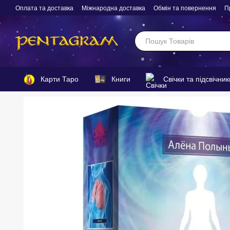
Перейти до основного контенту
Оплата та доставка
Міжнародна доставка
Обмін та повернення
П
Карти Таро
Книги
Свічки та підсвічник