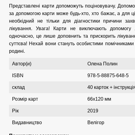
Представлені карти допоможуть поціновувачу. Допомог
за допомогою карти може будь-хто, хто бажає, а для ц
необхідний не тільки для діагностики причини зах
лікування. Увага! Карти не виключають допомогу 
одночасно, це лише доповнить та прискорить лікуван
суттєва! Нехай вони стануть особистими помічниками л
родині.
Автор(и)
Олена Полин
ISBN
978-5-88875-648-5
склад
40 карток + інструкці
Розмір карт
66х120 мм
Рік
2019
Видавництво
Велігор