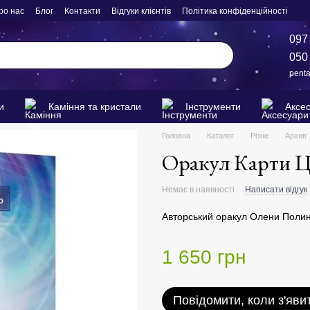
ро нас
Блог
Контакти
Відгуки клієнтів
Політика конфіденційності
097
050
pent
и
Каміння та кристали
Інструменти
Аксе
Головна
Каталог
Різне
Архив
Оракул Карти Ц
Немає в наявності
Написати відгук
Авторський оракул Олени Поли
1 650 грн
Повідомити, коли з'яви