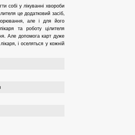
ти собі у лікуванні хвороби
ілителя це додатковий засіб,
ворювання, але і для його
лікаря та роботу цілителя
ня. Але допомога карт дуже
ікаря, і оселяться у кожній
я