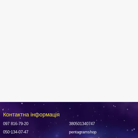
Контактна інформація
097 816-79-20
380501340747
050 134-07-47
pentagramshop