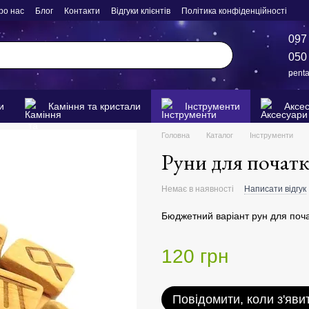
ро нас
Блог
Контакти
Відгуки клієнтів
Політика конфіденційності
097
050
pent
и
Каміння та кристали
Інструменти
Аксе
Головна
Каталог
Інструменти
Руни для початк
Немає в наявності
Написати відгук
Бюджетний варіант рун для почат
120 грн
Повідомити, коли з'яви