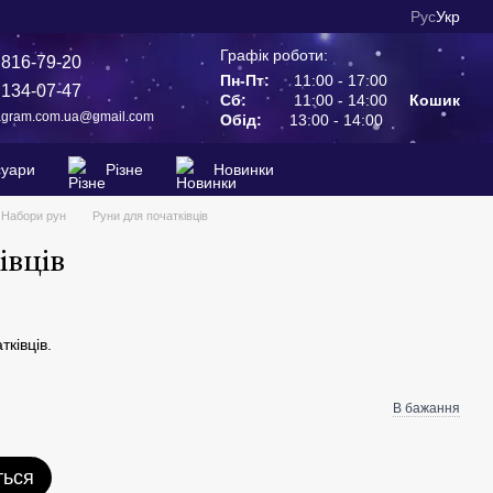
Рус
Укр
Графік роботи:
 816-79-20
Пн-Пт:
11:00 - 17:00
 134-07-47
Сб:
11:00 - 14:00
Кошик
agram.com.ua@gmail.com
Обід:
13:00 - 14:00
суари
Різне
Новинки
Набори рун
Руни для початківців
івців
ківців.
В бажання
ться