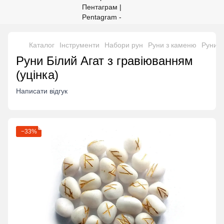
Каталог
Інструменти
Набори рун
Руни з каменю
Руни Б
Руни Білий Агат з гравіюванням
(уцінка)
Написати відгук
−33%