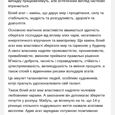
випадку працюватимуть, але естетичний вигляд частково
втрачається.
Білий агат – камінь, що дарує мир і процвітання, силу та
стабільність, мудрість та розсудливість, здоров'я та
довголіття.
Основною магічною властивістю вважається здатність
оберігати господаря від впливу злих чарів, негативного
енергетичного втручання та вампіризму. Ще камінь білий
агат має властивості зберігати мир та гармонію у будинку.
А свого власника наділяє промовистістю, проникливістю,
привабливістю, вмінням приймати правильні рішення.
М'якість і доброта, чесність і справедливість, стійкість і
цілеспрямованість, великодушність та вміння прощати, а
також спокій є відмінними рисами володарів агатів.
Це амулет талановитих людей, особливо художників,
котрі прагнуть удосконалювати свій талант.
Також білий агат має властивості наділяти чоловіків
любовними чарами. А закоханим він допомагає зберегти
почуття у розлуці. Мабуть, це вплинуло на те, що 14-у
річницю спільного подружнього життя назвали агатовим
весіллям. Адже агат заряджає потужною позитивною