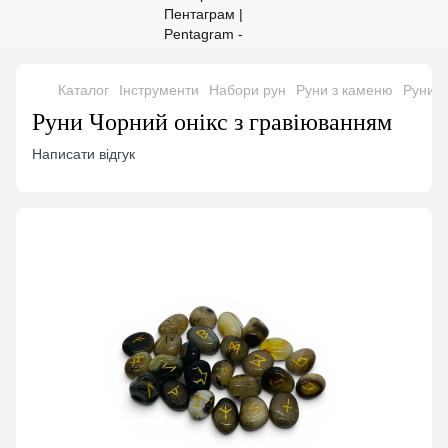
Каталог
Інструменти
Набори рун
Руни з каменю
Руни Ч
Руни Чорний онікс з гравіюванням
Написати відгук