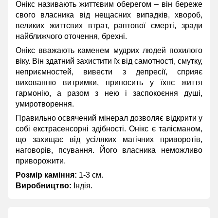
Онікс називають життєвим оберегом – він береже
свого власника від нещасних випадків, хвороб,
великих життєвих втрат, раптової смерті, зради
найближчого оточення, брехні.
Онікс вважають каменем мудрих людей похилого
віку. Він здатний захистити їх від самотності, смутку,
неприємностей, вивести з депресії, сприяє
вихованню витримки, приносить у їхнє життя
гармонію, а разом з нею і заспокоєння душі,
умиротворення.
Правильно освячений мінерал дозволяє відкрити у
собі екстрасенсорні здібності. Онікс є талісманом,
що захищає від усіляких магічних приворотів,
наговорів, псування. Його власника неможливо
приворожити.
Розмір каміння:
1-3 см.
Виробництво:
Індія.