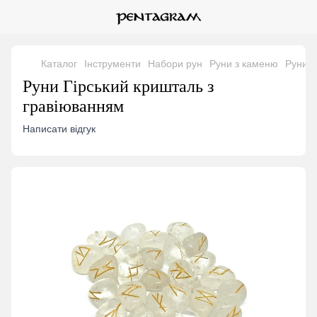
Каталог
Інструменти
Набори рун
Руни з каменю
Руни Г
Руни Гірський кришталь з
гравіюванням
Написати відгук