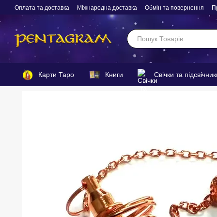
Перейти до основного контенту
Оплата та доставка
Міжнародна доставка
Обмін та повернення
П
Карти Таро
Книги
Свічки та підсвічник