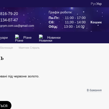
Рус
Укр
Графік роботи:
 816-79-20
Пн-Пт:
11:00 - 17:00
 134-07-47
Сб:
11:00 - 14:00
Кошик
agram.com.ua@gmail.com
Обід:
13:00 - 14:00
суари
Різне
Новинки
Біолокація
Маятник Спіраль
ь
овані під червоне золото.
В бажання
ться