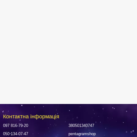
Контактна інформація
097 816-79-20
380501340747
050 134-07-47
pentagramshop