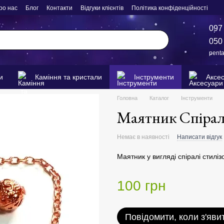
ро нас
Блог
Контакти
Відгуки клієнтів
Політика конфіденційності
097
050
pent
и
Каміння та кристали
Інструменти
Аксе
Головна
Каталог
Інструменти
Маятник Спірал
Немає в наявності
Написати відгук
Маятник у вигляді спіралі стиліз
100 грн
Повідомити, коли з'яви