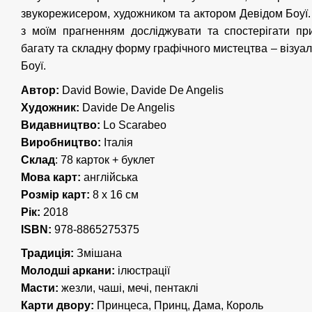
звукорежисером, художником та актором Девідом Боуї. 
з моїм прагненням досліджувати та спостерігати пр
багату та складну форму графічного мистецтва – візуаль
Боуї.
Автор:
David Bowie, Davide De Angelis
Художник:
Davide De Angelis
Видавництво:
Lo Scarabeo
Виробництво:
Італія
Склад
: 78 карток + буклет
Мова карт:
англійська
Розмір карт:
8 x 16 см
Рік:
2018
ISBN:
978-8865275375
Традиція:
Змішана
Молодші аркани:
ілюстрації
Масти:
жезли, чаші, мечі, пентаклі
Карти двору:
Принцеса, Принц, Дама, Король