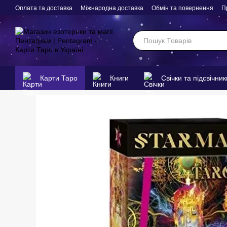
Перейти до основного контенту
Оплата та доставка
Міжнародна доставка
Обмін та повернення
П
Карти Таро
Книги
Свічки та підсвічник