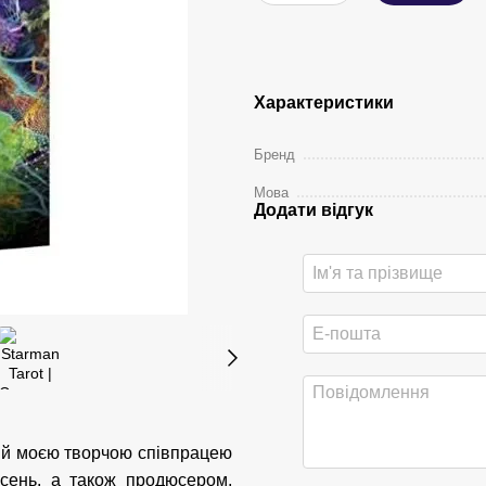
Характеристики
Бренд
Мова
Додати відгук
ий моєю творчою співпрацею
ісень, а також продюсером,