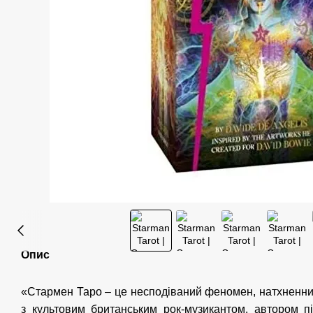
Опис
«Стармен Таро – це несподіваний феномен, натхненн
з культовим британським рок-музикантом, автором п