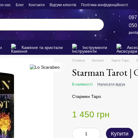
ро нас
Блог
Контакти
Відгуки клієнтів
Політика конфіденційності
097
050
pent
и
Каміння та кристали
Інструменти
Аксе
Головна
Каталог
Карти Таро
Starman Tarot |
В наявності
Написати відгук
Стармен Таро
1 450 грн
Купити