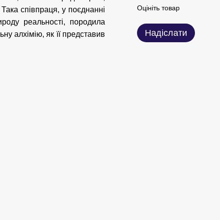
Оцініть товар
Така співпраця, у поєднанні
ироду реальності, породила
Надіслати
ну алхімію, як її представив