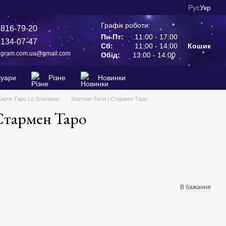
Рус
Укр
Графік роботи:
 816-79-20
Пн-Пт:
11:00 - 17:00
 134-07-47
Сб:
11:00 - 14:00
Кошик
agram.com.ua@gmail.com
Обід:
13:00 - 14:00
суари
Різне
Новинки
Карти Таро Lo Scarabeo
Starman Tarot | Стармен Таро
 Стармен Таро
В бажання