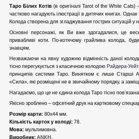
Таро Білих Котів
(в оригіналі Tarot of the White Cats)
частково нагадують ілюстрації в дитячих книгах. Однак
Колода створена для згладжування гострих ситуацій у 
Основні персонажі, як Ви вже здогадалися, це весе
привабливі коти. По-котячому грайлива колода, буде
знавцям.
Незважаючи на явну художню відмінність даної колоди
тісно перегукується з класичною колодою
Райдера-Уейт
принципів системи Таро. Винятком є ​​лише Старші 
«Сила», які розміщені не в звичайному порядку, а замі
Нагадаємо, що це не єдина колода Таро тісно пов'язана
Якісно зроблено – офсетний друк на картковому спецкар
Розмір карти:
80х44 мм.
Кількість карток у колоді:
78.
Мова:
мультимовна.
Виробник:
ANKH.