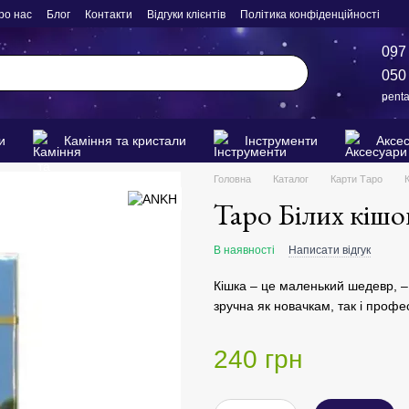
ро нас
Блог
Контакти
Відгуки клієнтів
Політика конфіденційності
097
050
pent
и
Каміння та кристали
Інструменти
Аксе
Головна
Каталог
Карти Таро
Таро Білих кішок
В наявності
Написати відгук
Кішка – це маленький шедевр, –
зручна як новачкам, так і профе
240 грн