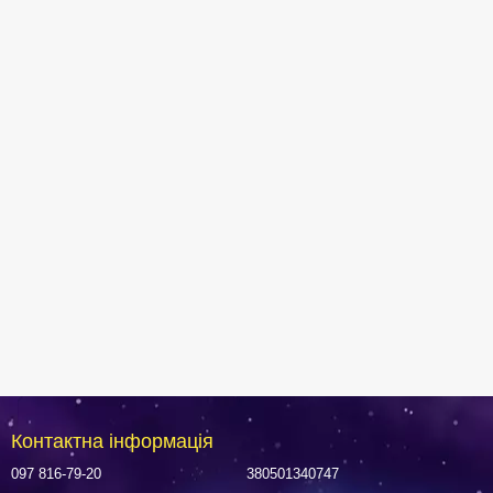
Контактна інформація
097 816-79-20
380501340747