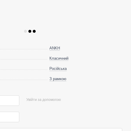
ANKH
Класичний
Російська
З рамкою
Увійти за допомогою