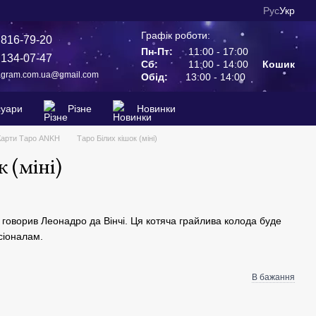
Рус
Укр
Графік роботи:
 816-79-20
Пн-Пт:
11:00 - 17:00
 134-07-47
Сб:
11:00 - 14:00
Кошик
agram.com.ua@gmail.com
Обід:
13:00 - 14:00
суари
Різне
Новинки
Карти Таро ANKH
Таро Білих кішок (міні)
 (міні)
 говорив Леонадро да Вінчі. Ця котяча грайлива колода буде
сіоналам.
В бажання