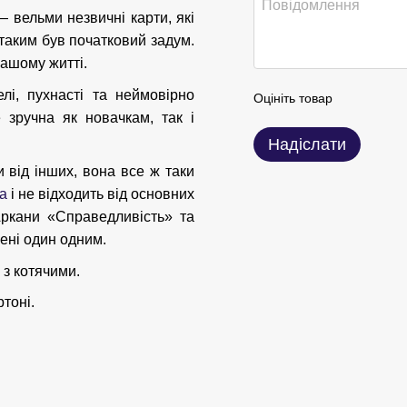
 — вельми незвичні карти, які
 таким був початковий задум.
нашому житті.
лі, пухнасті та неймовірно
Оцініть товар
 зручна як новачкам, так і
Надіслати
 від інших, вона все ж таки
а
і не відходить від основних
Аркани «Справедливість» та
щені один одним.
 з котячими.
тоні.