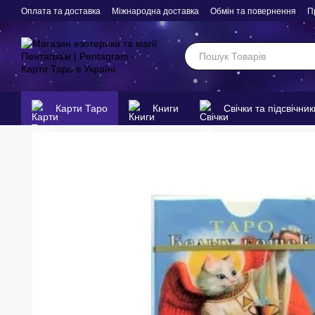
Перейти до основного контенту
Оплата та доставка
Міжнародна доставка
Обмін та повернення
П
Карти Таро
Книги
Свічки та підсвічник