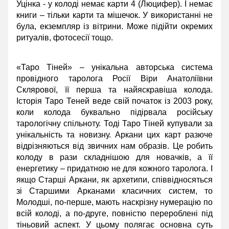
Уцінка - у колоді немає карти 4 (Люцифер). І немає
книги – тільки карти та мішечок. У використанні не
була, екземпляр із вітрини. Може підійти окремих
ритуалів, фотосесії тощо.
«Таро Тіней» – унікальна авторська система
провідного таролога Росії Віри Анатоліївни
Склярової, її перша та найяскравіша колода.
Історія Таро Теней веде свій початок із 2003 року,
коли колода буквально підірвала російську
тарологічну спільноту. Тоді Таро Тіней купували за
унікальність та новизну. Аркани цих карт разюче
відрізняються від звичних нам образів. Це робить
колоду в рази складнішою для новачків, а її
енергетику – придатною не для кожного таролога. І
якщо Старші Аркани, як архетипи, співвідносяться
зі Старшими Арканами класичних систем, то
Молодші, по-перше, мають наскрізну нумерацію по
всій колоді, а по-друге, повністю перероблені під
тіньовий аспект. У цьому полягає основна суть