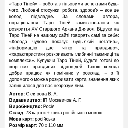
«Таро Тіней» – робота з тіньовими аспектами будь-
чого. Любовні стосунки, робота, здоров'я – все це
колоді підвладне. За словами автора,
опрацювання Таро Тіней замислювалося як
розкриття XV Старшого Аркана Диявол. Відгуки на
Таро Тіней на нашому сайті говорять самі за себе:
«Колода чудово показує будь-який негатив»,
«інформацію дає чітко та правдиво»,
«характеристики розкривають глибинні таємниці та
комплекси». Купуючи Таро Тіней, будьте готові до
жорстких правдивих відповідей. Також колода
добре працює як помічник у розкладі – з її
допомогою можна розкривати карти, значення яких
залишилося для вас незрозумілим.
Автор:
Склярова В. А.
Видавництво:
ІП Москвичов А. Г.
Виробництво:
Росія
Склад:
78 карток + книга російською мовою
Мова карт:
російська
Розмір карт:
70 х 110 мм