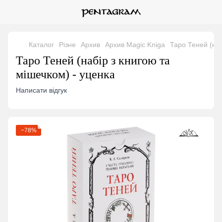
Каталог
Різне
Архив
Архив Magic Kniga
Таро Теней (наб
Таро Теней (набір з книгою та
мішечком) - уценка
Написати відгук
−78%