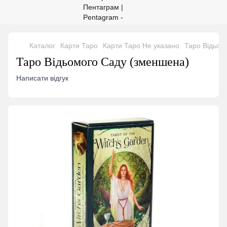
Каталог
Карти Таро
Карти Таро Не указано
Таро Відьом
Таро Відьомого Саду (зменшена)
Написати відгук