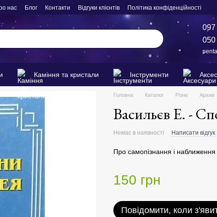
ро нас
Блог
Контакти
Відгуки клієнтів
Політика конфіденційності
097
050
pent
и
Каміння та кристали
Інструменти
Аксе
Головна
Каталог
Різне
Архив
Васильєв Е. - Сп
Немає в наявності
Написати відгук
Про самопізнання і наближення 
150 грн
Повідомити, коли з'яви