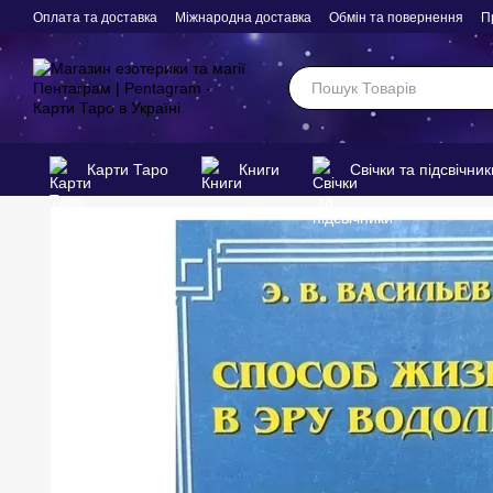
Перейти до основного контенту
Оплата та доставка
Міжнародна доставка
Обмін та повернення
П
Карти Таро
Книги
Свічки та підсвічник