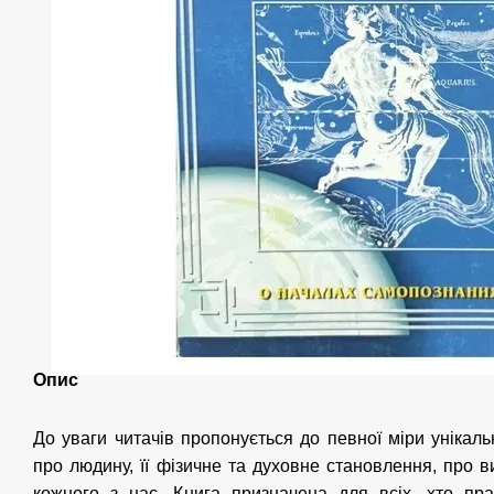
Опис
До уваги читачів пропонується до певної міри уніка
про людину, її фізичне та духовне становлення, про в
кожного з нас. Книга призначена для всіх, хто пр