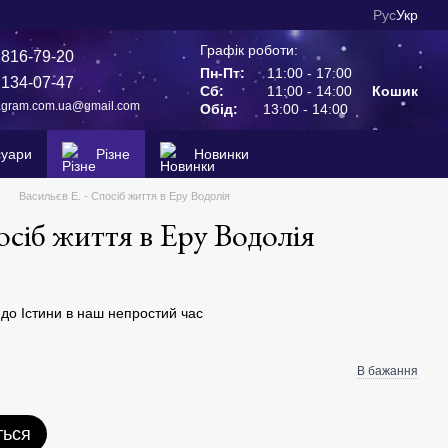
Рус
Укр
Графік роботи:
 816-79-20
Пн-Пт:
11:00 - 17:00
 134-07-47
Сб:
11:00 - 14:00
Кошик
agram.com.ua@gmail.com
Обід:
13:00 - 14:00
суари
Різне
Новинки
Васильєв Е. - Спосіб життя в Еру Водолія
осіб життя в Еру Водолія
до Істини в наш непростий час
В бажання
ться