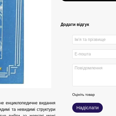
Додати відгук
Оцініть товар
льне енциклопедичне видання
Надіслати
идимі та невидимі структури
агне вийти за жорсткі межі