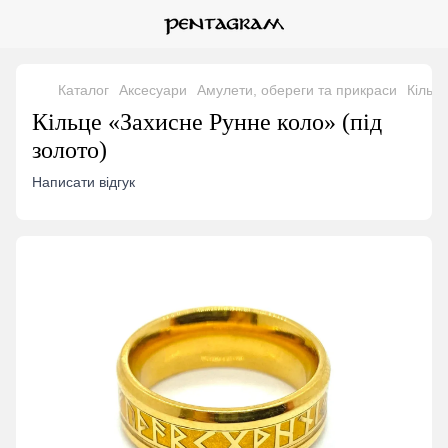
Каталог
Аксесуари
Амулети, обереги та прикраси
Кільц
Кільце «Захисне Рунне коло» (під
золото)
Написати відгук