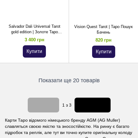
Salvador Dali Universal Tarot
Vision Quest Tarot | Таро Пошук
gold edition | Золоте Таро
Бачень
Сальвадора Далі
3 400 грн
820 грн
Купити
Купити
Показати ще 20 товарів
Назад
Вперед
1
з 3
Карти Таро відомого німецького бренду AGM (AG Muller)
славляться своєю якістю та зносостійкістю. На ринку є багато
підробок та реплік, але тут ви точно купите оригінальну колоду