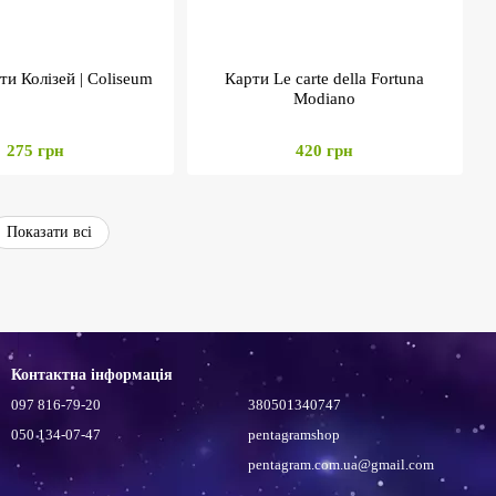
ти Колізей | Coliseum
Карти Le carte della Fortuna
Modiano
275 грн
420 грн
Показати всі
Контактна інформація
097 816-79-20
380501340747
050 134-07-47
pentagramshop
pentagram.com.ua@gmail.com