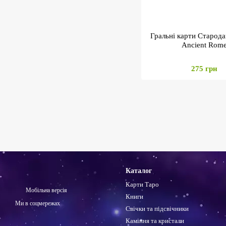
Гральні карти Старода
Ancient Rom
275 грн
Каталог
Карти Таро
Мобільна версія
Книги
Ми в соцмережах
Свічки та підсвічники
Каміння та кристали