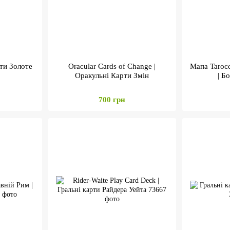
рти Золоте
Oracular Cards of Change |
Мапа Taroc
Оракульні Карти Змін
| Б
700 грн