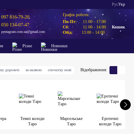
Рус
Укр
Графік роботи:
097 816-79-20
Пн-Пт:
11:00 - 17:00
050 134-07-47
Сб:
11:00 - 14:00
Кошик
pentagram.com.ua@gmail.com
Обід:
13:00 - 14:00
ри
Різне
Новинки
тку дорожчі
за назвою
спочатку нові
Відображення:
тера
Темні колоди
Марсельське
Еротичні
Таро
Таро
колоди Таро