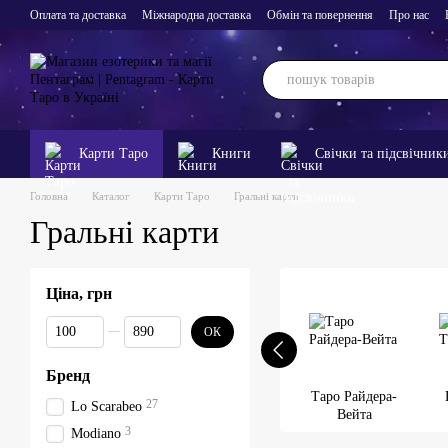
Перейти до основного контенту
Оплата та доставка
Міжнародна доставка
Обмін та повернення
Про нас
Карти Таро
Книги
Свічки та підсвічник
Головна
Каталог
Карти Таро
Гральні карти
Гральні карти
Ціна, грн
Від Ціна, грн
До Ціна, грн
ОК
Бренд
Таро Райдера-
27
Lo Scarabeo
Вейта
3
Modiano