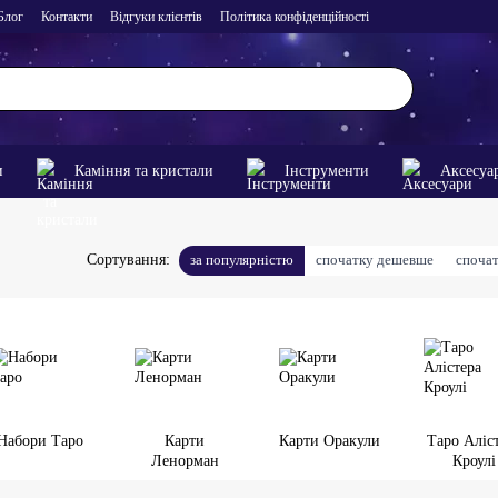
Блог
Контакти
Відгуки клієнтів
Політика конфіденційності
и
Каміння та кристали
Інструменти
Аксесуа
за популярністю
спочатку дешевше
споча
Сортування:
Набори Таро
Карти
Карти Оракули
Таро Аліс
Ленорман
Кроулі