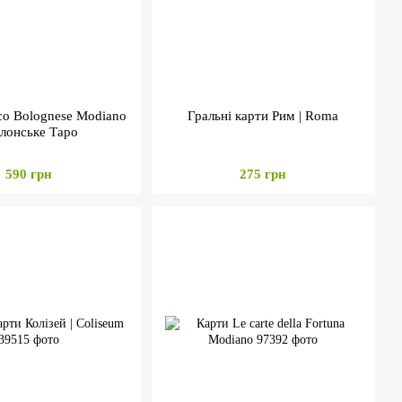
co Bolognese Modiano
Гральні карти Рим | Roma
олонське Таро
590 грн
275 грн