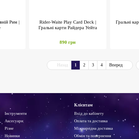
вній Рим |
Rider-Waite Play Card Deck |
Гральні кар
e
Гральні карти Райдера Уейта
890 грн
Назад
1
2
3
4
Вперед
Клієнтам
Інструменти
Вхід до кабінету
Аксесуари
Оплата та доставка
Різне
Міжнародна доставка
Новинки
Обмін та повернення