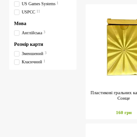
1
US Games Systems
11
USPCC
Мова
3
Англійська
Розмір карти
3
Зменшений
1
Класичний
Пластикові гральних к
Сонце
160 грн