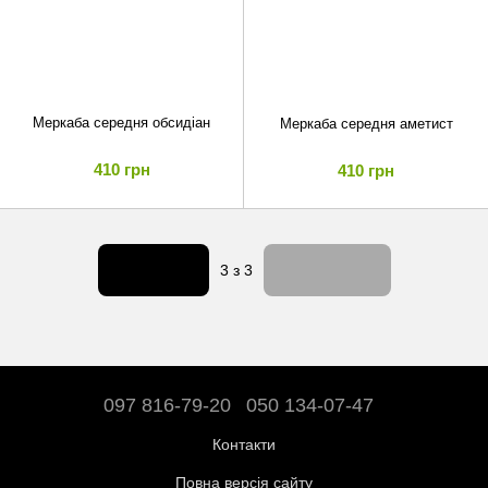
Меркаба середня обсидіан
Меркаба середня аметист
410 грн
410 грн
Назад
Вперед
3
з 3
097 816-79-20
050 134-07-47
Контакти
Повна версія сайту