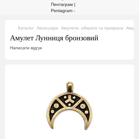
Каталог
Аксесуари
Амулети, обереги та прикраси
Амуле
Амулет Лунниця бронзовий
Написати відгук