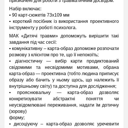
призначені для роботи з травматичним досвідом.
Набір включає:
• 90 карт-сюжетів 73х109 мм
• короткий посібник із використання проективного
інструменту у роботі психолога.
МАК «Дитячі травми» допоможуть вирішити такі
завдання під час сесії:
• комунікативну – карта-образ допоможе розпочати
розмову з клієнтом про те, що її непокоїть;
• діагностичну — вибір карти продиктований
свідомими та несвідомими мотивами, обрана
карта-образ — проективна (тобто людина приписує
образу або бачить у ньому щось, що належить її
внутрішньому світу) та доступна для дослідження;
• прояснювальну — карта-образ дозволяє
конкретизувати абстрактні поняття чи
неусвідомлювані переживання, надати їм дотичну
(зорову)
форму;
• дисоціуючу – карта-образ дозволяє уречевити