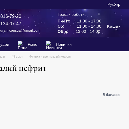
Рус
Укр
Графік роботи:
 816-79-20
Пн-Пт:
11:00 - 17:00
 134-07-47
Сб:
11:00 - 14:00
Кошик
agram.com.ua@gmail.com
Обід:
13:00 - 14:00
суари
Різне
Новинки
тали
Фігурки
Фігурка череп малий нефрит
малий нефрит
В бажання