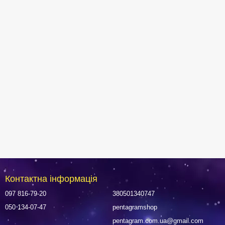
Контактна інформація
097 816-79-20
380501340747
050 134-07-47
pentagramshop
pentagram.com.ua@gmail.com