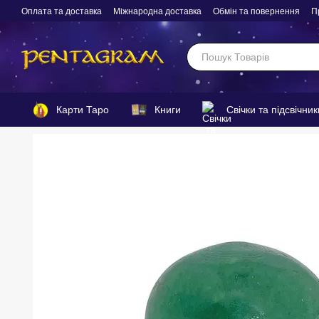
Перейти до основного контенту
Оплата та доставка
Міжнародна доставка
Обмін та повернення
П
Карти Таро
Книги
Свічки та підсвічник