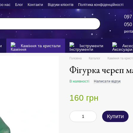
ро нас
Блог
Контакти
Відгуки клієнтів
Політика конфіденційності
097
050
pent
и
Каміння та кристали
Інструменти
Аксе
Головна
Каталог
Каміння та крис
Фігурка череп 
В наявності
Написати відгук
160 грн
Купити