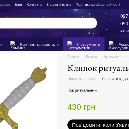
ро нас
Блог
Контакти
Відгуки клієнтів
Політика конфіденційності
097
050
pent
и
Каміння та кристали
Інструменти
Аксе
Головна
Каталог
Інструменти
Клинок ритуаль
Немає в наявності
Написати відгук
Ніж ритуальний
430 грн
Повідомити, коли з'яви