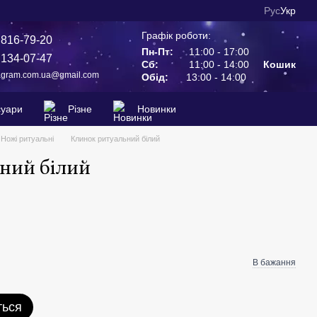
Рус
Укр
Графік роботи:
 816-79-20
Пн-Пт:
11:00 - 17:00
 134-07-47
Сб:
11:00 - 14:00
Кошик
agram.com.ua@gmail.com
Обід:
13:00 - 14:00
суари
Різне
Новинки
Ножі ритуальні
Клинок ритуальний білий
ний білий
В бажання
ться