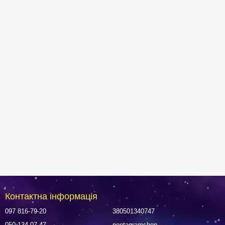
Контактна інформація
097 816-79-20
380501340747
050 134-07-47
pentagramshop