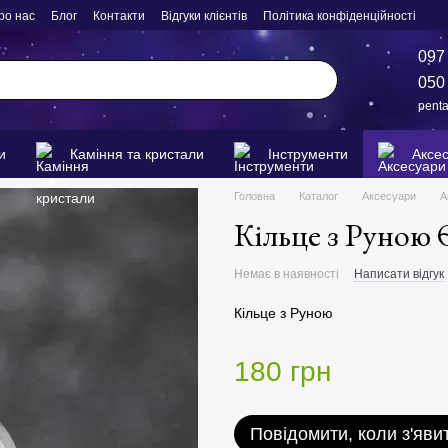
ро нас
Блог
Контакти
Відгуки клієнтів
Політика конфіденційності
097
050
pent
и
Каміння та кристали
Інструменти
Аксе
Головна
Каталог
Аксесуари
А
Кільце з Руною 
Немає в наявності
Написати відгук
Кільце з Руною
180 грн
Повідомити, коли з'яви