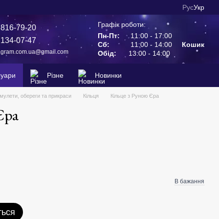
Рус
Укр
Графік роботи:
 816-79-20
Пн-Пт:
11:00 - 17:00
 134-07-47
Сб:
11:00 - 14:00
Кошик
agram.com.ua@gmail.com
Обід:
13:00 - 14:00
суари
Різне
Новинки
мулети, обереги та прикраси
Кільця
Кільце з Руною Єра
Єра
В бажання
ться