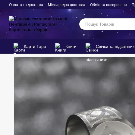
Перейти до основного контенту
Оплата та доставка
Міжнародна доставка
Обмін та повернення
П
Карти Таро
Книги
Свічки та підсвічник